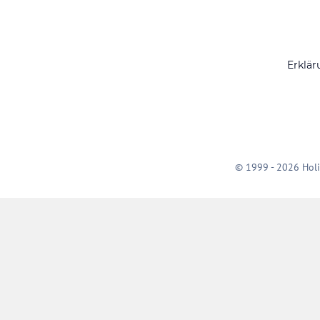
Erklär
© 1999 - 2026 Holi