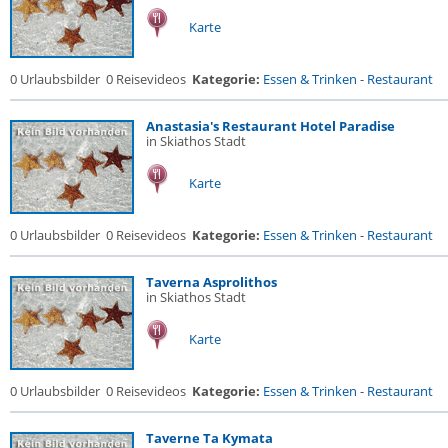
Karte
0 Urlaubsbilder
0 Reisevideos
Kategorie:
Essen & Trinken
-
Restaurant
Anastasia's Restaurant Hotel Paradise
in Skiathos Stadt
Karte
0 Urlaubsbilder
0 Reisevideos
Kategorie:
Essen & Trinken
-
Restaurant
Taverna Asprolithos
in Skiathos Stadt
Karte
0 Urlaubsbilder
0 Reisevideos
Kategorie:
Essen & Trinken
-
Restaurant
Taverne Ta Kymata