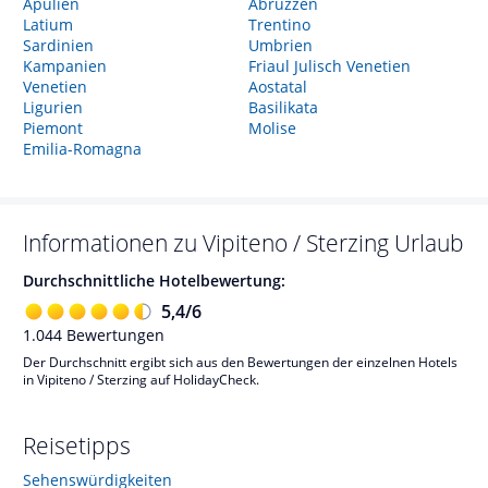
Apulien
Abruzzen
Latium
Trentino
Sardinien
Umbrien
Kampanien
Friaul Julisch Venetien
Venetien
Aostatal
Ligurien
Basilikata
Piemont
Molise
Emilia-Romagna
Informationen zu
Vipiteno / Sterzing
Urlaub
Durchschnittliche Hotelbewertung:
5,4
/
6
1.044
Bewertungen
Der Durchschnitt ergibt sich aus den Bewertungen der einzelnen Hotels
in Vipiteno / Sterzing auf HolidayCheck.
Reisetipps
Sehenswürdigkeiten