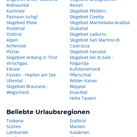
Ridnauntal
Resort
Karersee
Skigebiet Pfelders
Paznaun-Ischgl
Skigebiet Civetta
Skigebiet Plose
Skigebiet Marmolada-Arabba
Pustertal
Stubaital
Osttirol
Skigebiet Ladurns
Alpen
Skigebiet San Martino di
Achensee
Castrozza
Pitztal
Skigebiet Fassatal
Skigebiet Arlberg in Tirol
Skigebiet Val di Sole -
Vinschgau
Folgarida
Eibsee
Kufsteinerland
Füssen - Hopfen am See
Pflerschtal
Ultental
Wilder Kaiser
Skigebiet Brauneck -
Wipptal
Wegscheid
Eisacktal
Hohe Tauern
Beliebte Urlaubsregionen
Toskana
Südtirol
Sizilien
Marken
Lombardei
Kalabrien