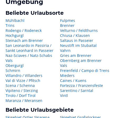
Umgebung
Beliebte Urlaubsorte
Mühlbachl
Fulpmes
Trins
Brenner
Rodengo / Rodeneck
Velturno / Feldthurns
Hochgurgl
Chiusa / Klausen
Steinach am Brenner
Saltaus in Passeier
San Leonardo in Passiria /
Neustift im Stubaital
Sankt Leonhard in Passeier
Vahrn
Naz-Sciaves / Natz-Schabs
Gries am Brenner
Vals
Obernberg am Brenner
Obergurgl
Vals
Schmirn
Freienfeld / Campo di Trens
Villandro / Villanders
Mieders
Val di Vizze / Pfitsch
Caines / Kuens
Scena / Schenna
Fortezza / Franzensfeste
Vipiteno / Sterzing
Sarentino / Sarntal
Tirolo / Dorf Tirol
Vintl
Maranza / Meransen
Beliebte Urlaubsgebiete
Skigebiet Ortler Skiarena
Skigebiet Großglockner