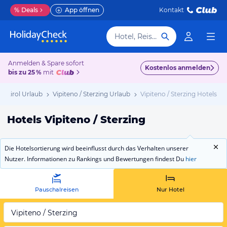
%
Deals
App öffnen
Kontakt
Hotel, Reiseziel
Anmelden & Spare sofort
Kostenlos anmelden
bis zu 25 %
mit
üdtirol Urlaub
Vipiteno / Sterzing Urlaub
Vipiteno / Sterzing Hotels
Hotels Vipiteno / Sterzing
Die Hotelsortierung wird beeinflusst durch das Verhalten unserer
Nutzer. Informationen zu Rankings und Bewertungen findest Du
hier
Pauschalreisen
Nur Hotel
Vipiteno / Sterzing