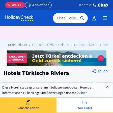
%
Deals
App öffnen
Kontakt
Hotel, Reiseziel
b
Türkei Urlaub
Türkische Riviera Urlaub
Türkische Riviera Hotels
Teilen
Hotels Türkische Riviera
Diese Hotelliste zeigt unsere am häufigsten gebuchten Hotels an.
Informationen zu Rankings und Bewertungen findest Du
hier
Pauschalreisen
Nur Hotel