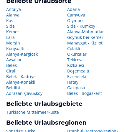
Beliebte Urlaubsorte
Antalya
Adana
Alanya
Camyuva
Kas
Olympos
Side
Side - Kumköy
Kemer
Alanya-Mahmutlar
Lara
Göynük bei Kemer
Mersin
Manavgat - Kizilot
Konyaalti
Colakli
Alanya-Kargicak
Okurcalar
Avsallar
Tekirova
Belek
Kizkalesi
Cirali
Döşemealtı
Belek - Kadriye
Evrenseki
Alanya-Konakli
Hatay
Beldibi
Gazipasa
Adrasan-Çavuşköy
Belek - Bogazkent
Beliebte Urlaubsgebiete
Türkische Mittelmeerküste
Beliebte Urlaubsregionen
Sonstige Türkei
Istanbul (Metropolregion)