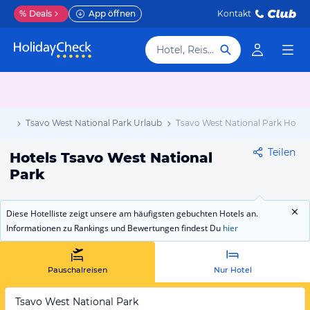
%
Deals
App öffnen
Kontakt
Hotel, Reiseziel
aub
Tsavo West National Park Urlaub
Tsavo West National Park Hotel
Teilen
Hotels Tsavo West National
Park
Diese Hotelliste zeigt unsere am häufigsten gebuchten Hotels an.
Informationen zu Rankings und Bewertungen findest Du
hier
Pauschalreisen
Nur Hotel
Tsavo West National Park