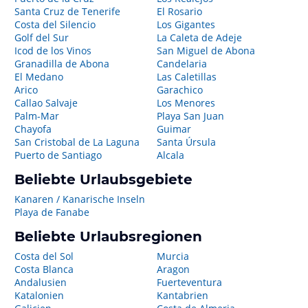
Santa Cruz de Tenerife
El Rosario
Costa del Silencio
Los Gigantes
Golf del Sur
La Caleta de Adeje
Icod de los Vinos
San Miguel de Abona
Granadilla de Abona
Candelaria
El Medano
Las Caletillas
Arico
Garachico
Callao Salvaje
Los Menores
Palm-Mar
Playa San Juan
Chayofa
Guimar
San Cristobal de La Laguna
Santa Úrsula
Puerto de Santiago
Alcala
Beliebte Urlaubsgebiete
Kanaren / Kanarische Inseln
Playa de Fanabe
Beliebte Urlaubsregionen
Costa del Sol
Murcia
Costa Blanca
Aragon
Andalusien
Fuerteventura
Katalonien
Kantabrien