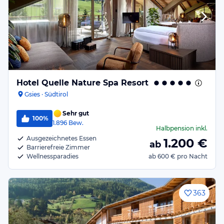
Hotel Quelle Nature Spa Resort
Gsies · Südtirol
Sehr gut
100%
1.896
Bew.
Halbpension
inkl.
Ausgezeichnetes Essen
1.200
€
ab
Barrierefreie Zimmer
Wellnessparadies
ab
600 €
pro Nacht
363