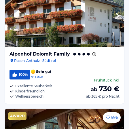
Alpenhof Dolomit Family
Rasen-Antholz · Südtirol
Sehr gut
100%
36
Bew.
Frühstück
inkl.
Exzellente Sauberkeit
730
€
ab
Kinderfreundlich
Wellnessbereich
ab
365 €
pro Nacht
AWARD
596