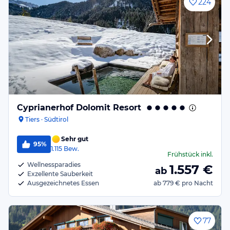
224
Cyprianerhof Dolomit Resort
Tiers · Südtirol
Sehr gut
95%
1.115
Bew.
Frühstück
inkl.
Wellnessparadies
1.557
€
ab
Exzellente Sauberkeit
Ausgezeichnetes Essen
ab
779 €
pro Nacht
77