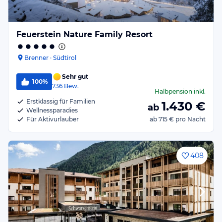
Feuerstein Nature Family Resort
Brenner · Südtirol
Sehr gut
100%
736
Bew.
Halbpension
inkl.
Erstklassig für Familien
1.430
€
ab
Wellnessparadies
Für Aktivurlauber
ab
715 €
pro Nacht
408