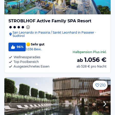
STROBLHOF Active Family SPA Resort
San Leonardo in Passiria / Sankt Leonhard in Passeier ·
Südtirol
Sehr gut
96%
1.036
Bew.
Halbpension Plus
inkl.
Wellnessparadies
1.056
€
ab
Top Poolbereich
Ausgezeichnetes Essen
ab
528 €
pro Nacht
210