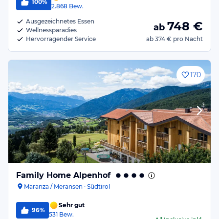
100%
2.868
Bew.
Ausgezeichnetes Essen
748
€
ab
Wellnessparadies
Hervorragender Service
ab
374 €
pro Nacht
170
Family Home Alpenhof
Maranza / Meransen · Südtirol
Sehr gut
96%
531
Bew.