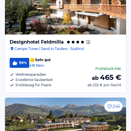
Designhotel Feldmilla
Campo Tures / Sand in Taufers · Südtirol
Sehr gut
99%
418
Bew.
Frühstück
inkl.
Wellnessparadies
465
€
ab
Exzellente Sauberkeit
Erstklassig für Paare
ab
232 €
pro Nacht
246