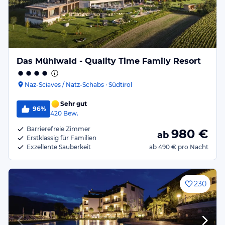
Das Mühlwald - Quality Time Family Resort
Naz-Sciaves / Natz-Schabs · Südtirol
Sehr gut
96%
420
Bew.
Barrierefreie Zimmer
980
€
ab
Erstklassig für Familien
Exzellente Sauberkeit
ab
490 €
pro Nacht
230