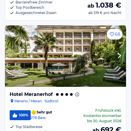
Barrierefreie Zimmer
1.038
€
ab
Top Poolbereich
Ausgezeichnetes Essen
ab
519 €
pro Nacht
68
Hotel Meranerhof
Merano / Meran · Südtirol
Frühstück
inkl.
Sehr gut
100%
Kostenlos stornierbar
276
Bew.
bis
30. August 2026
Top Städtereise
692
€
ab