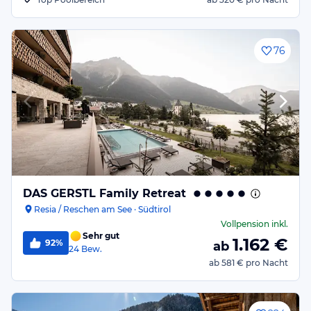
76
DAS GERSTL Family Retreat
Resia / Reschen am See · Südtirol
Vollpension
inkl.
Sehr gut
1.162
€
92%
ab
24
Bew.
ab
581 €
pro Nacht