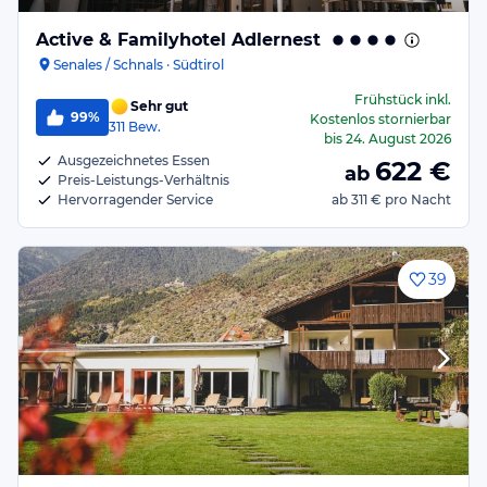
Active & Familyhotel Adlernest
Senales / Schnals · Südtirol
Frühstück
inkl.
Sehr gut
99%
Kostenlos stornierbar
311
Bew.
bis
24. August 2026
Ausgezeichnetes Essen
622
€
ab
Preis-Leistungs-Verhältnis
Hervorragender Service
ab
311 €
pro Nacht
39