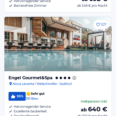
Hervorragender Service
Barrierefreie Zimmer
ab
346 €
pro Nacht
107
Engel Gourmet&Spa
Nova Levante / Welschnofen · Südtirol
Sehr gut
95%
391
Bew.
Halbpension
inkl.
Hervorragender Service
640
€
ab
Exzellente Sauberkeit
Top Poolbereich
ab
320 €
pro Nacht