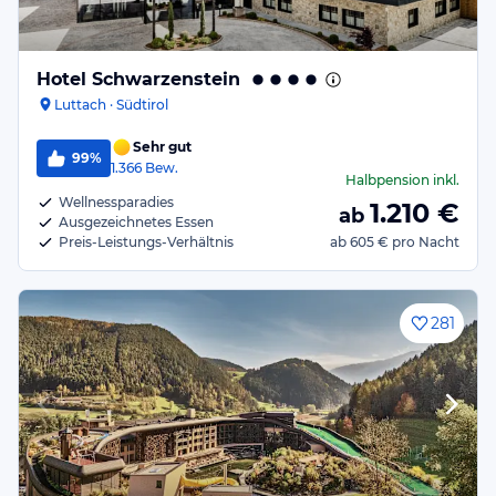
Hotel Schwarzenstein
Luttach · Südtirol
Sehr gut
99%
1.366
Bew.
Halbpension
inkl.
Wellnessparadies
1.210
€
ab
Ausgezeichnetes Essen
Preis-Leistungs-Verhältnis
ab
605 €
pro Nacht
281