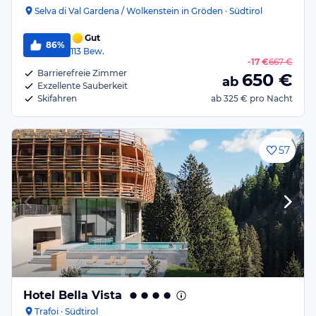
Selva di Val Gardena / Wolkenstein in Gröden · Südtirol
Gut
86%
113
Bew.
-
17 €
667 €
Barrierefreie Zimmer
650
€
ab
Exzellente Sauberkeit
Skifahren
ab
325 €
pro Nacht
57
Hotel Bella Vista
Trafoi · Südtirol