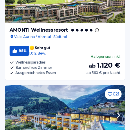
AMONTI Wellnessresort
Valle Aurina / Ahrntal · Südtirol
Sehr gut
98%
1.012
Bew.
Halbpension
inkl.
Wellnessparadies
1.120
€
ab
Barrierefreie Zimmer
Ausgezeichnetes Essen
ab
560 €
pro Nacht
621