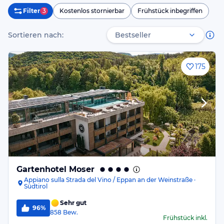
Filter
3
Kostenlos stornierbar
Frühstück inbegriffen
Sortieren nach:
175
Gartenhotel Moser
Appiano sulla Strada del Vino / Eppan an der Weinstraße ·
Südtirol
Sehr gut
96%
858
Bew.
Frühstück
inkl.