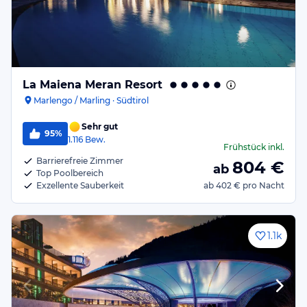
La Maiena Meran Resort
Marlengo / Marling · Südtirol
Sehr gut
95%
1.116
Bew.
Frühstück
inkl.
Barrierefreie Zimmer
804
€
ab
Top Poolbereich
Exzellente Sauberkeit
ab
402 €
pro Nacht
1.1k