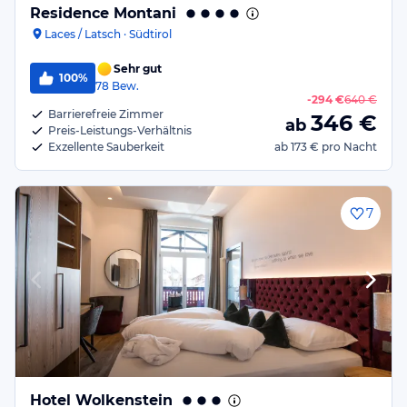
Residence Montani
Laces / Latsch · Südtirol
Sehr gut
100%
78
Bew.
-
294 €
640 €
Barrierefreie Zimmer
346
€
ab
Preis-Leistungs-Verhältnis
Exzellente Sauberkeit
ab
173 €
pro Nacht
7
Hotel Wolkenstein