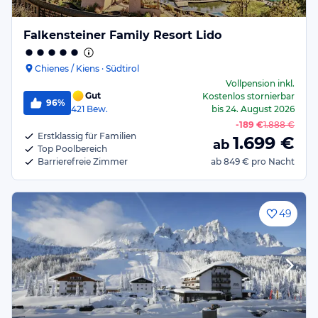
Falkensteiner Family Resort Lido
Chienes / Kiens · Südtirol
Vollpension
inkl.
Gut
Kostenlos stornierbar
96%
421
Bew.
bis
24. August 2026
-
189 €
1.888 €
Erstklassig für Familien
1.699
€
ab
Top Poolbereich
Barrierefreie Zimmer
ab
849 €
pro Nacht
49