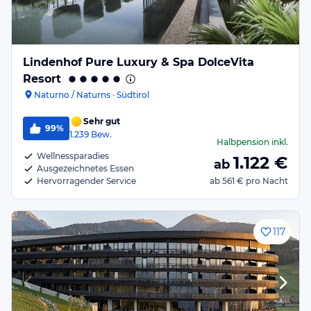
Lindenhof Pure Luxury & Spa DolceVita
Resort
Naturno / Naturns · Südtirol
Sehr gut
99%
1.239
Bew.
Halbpension
inkl.
Wellnessparadies
1.122
€
ab
Ausgezeichnetes Essen
Hervorragender Service
ab
561 €
pro Nacht
117