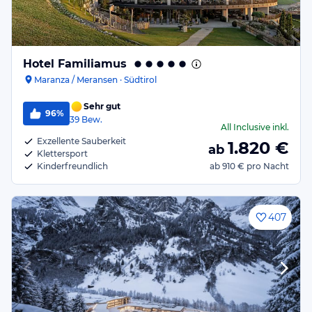
Hotel Familiamus
Maranza / Meransen · Südtirol
Sehr gut
96%
39
Bew.
All Inclusive
inkl.
Exzellente Sauberkeit
1.820
€
ab
Klettersport
Kinderfreundlich
ab
910 €
pro Nacht
407