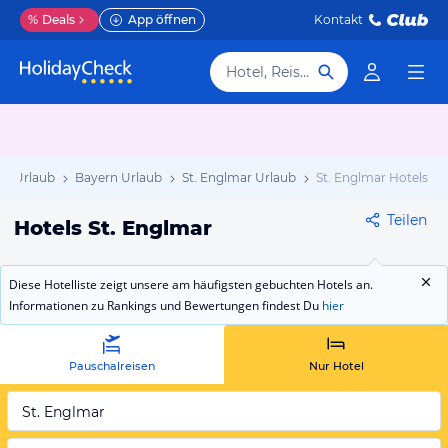
%
Deals
App öffnen
Kontakt
Hotel, Reiseziel
nd Urlaub
Bayern Urlaub
St. Englmar Urlaub
St. Englmar Hotels
Teilen
Hotels St. Englmar
Diese Hotelliste zeigt unsere am häufigsten gebuchten Hotels an.
Informationen zu Rankings und Bewertungen findest Du
hier
Pauschalreisen
Nur Hotel
St. Englmar