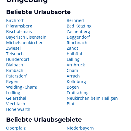
Beliebte Urlaubsorte
Kirchroth
Bernried
Pilgramsberg
Bad Kötzting
Bischofsmais
Zachenberg
Bayerisch Eisenstein
Deggendorf
Michelsneukirchen
Rinchnach
Zwiesel
Zandt
Teisnach
Haibühl
Hunderdorf
Lalling
Blaibach
Arnbruck
Rimbach
Cham
Patersdorf
Arrach
Regen
Kollnburg
Weiding (Cham)
Bogen
Loifling
Traitsching
Geiersthal
Neukirchen beim Heiligen
Viechtach
Blut
Hohenwarth
Beliebte Urlaubsgebiete
Oberpfalz
Niederbayern