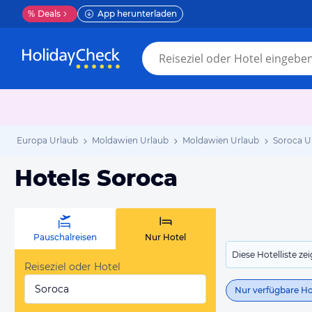
%
Deals
App herunterladen
Europa Urlaub
Moldawien Urlaub
Moldawien Urlaub
Soroca U
Hotels Soroca
Pauschalreisen
Nur Hotel
Diese Hotelliste z
Reiseziel oder Hotel
Soroca
Nur verfügbare Ho