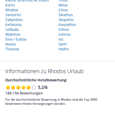
Kleine Griechische Inseln
Tinos
Korfu
Milos
Rhodos
Chios
Santorini
Skiathos
Zakynthos
Skopelos
Kefalonia
Karpathos
Lefkada
Sifnos
Mykonos
Limnos
Evia / Euböa
Ios
Naxos
Symi
Thassos
Hydra
Informationen zu
Rhodos
Urlaub
Durchschnittliche Hotelbewertung:
5,2
/
6
188.194
Bewertungen
Für die durchschnittliche Bewertung in Rhodos sind die Top 3000
bewerteten Hotels herangezogen worden.