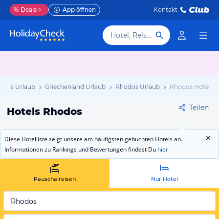
%
Deals
App öffnen
Kontakt
Hotel, Reiseziel
ropa Urlaub
Griechenland Urlaub
Rhodos Urlaub
Rhodos Hotels
Teilen
Hotels Rhodos
Diese Hotelliste zeigt unsere am häufigsten gebuchten Hotels an.
Informationen zu Rankings und Bewertungen findest Du
hier
Pauschalreisen
Nur Hotel
Rhodos