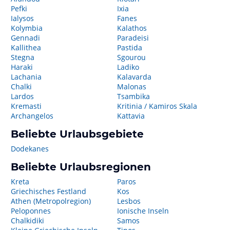
Pefki
Ixia
Ialysos
Fanes
Kolymbia
Kalathos
Gennadi
Paradeisi
Kallithea
Pastida
Stegna
Sgourou
Haraki
Ladiko
Lachania
Kalavarda
Chalki
Malonas
Lardos
Tsambika
Kremasti
Kritinia / Kamiros Skala
Archangelos
Kattavia
Beliebte Urlaubsgebiete
Dodekanes
Beliebte Urlaubsregionen
Kreta
Paros
Griechisches Festland
Kos
Athen (Metropolregion)
Lesbos
Peloponnes
Ionische Inseln
Chalkidiki
Samos