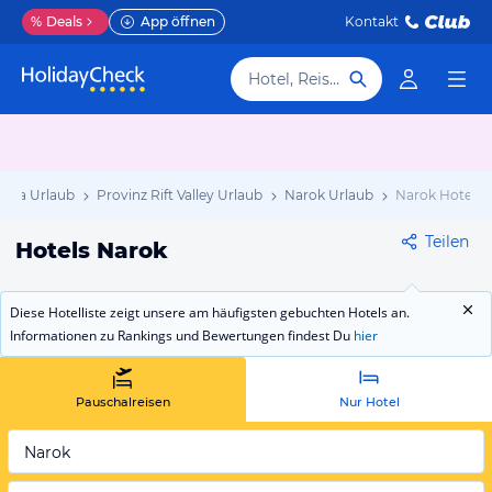
%
Deals
App öffnen
Kontakt
Hotel, Reiseziel
enia Urlaub
Provinz Rift Valley Urlaub
Narok Urlaub
Narok Hotels
Teilen
Hotels Narok
Diese Hotelliste zeigt unsere am häufigsten gebuchten Hotels an.
Informationen zu Rankings und Bewertungen findest Du
hier
Pauschalreisen
Nur Hotel
Narok