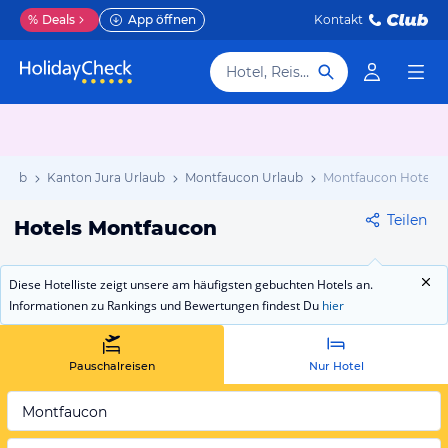
%
Deals
App öffnen
Kontakt
Hotel, Reiseziel
rlaub
Kanton Jura Urlaub
Montfaucon Urlaub
Montfaucon Hotels
Teilen
Hotels Montfaucon
Diese Hotelliste zeigt unsere am häufigsten gebuchten Hotels an.
Informationen zu Rankings und Bewertungen findest Du
hier
Pauschalreisen
Nur Hotel
Montfaucon