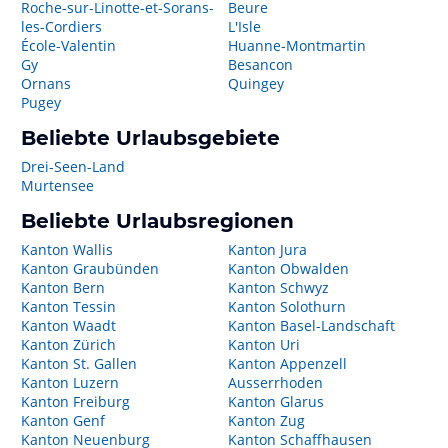
Roche-sur-Linotte-et-Sorans-
Beure
les-Cordiers
L'Isle
École-Valentin
Huanne-Montmartin
Gy
Besancon
Ornans
Quingey
Pugey
Beliebte Urlaubsgebiete
Drei-Seen-Land
Murtensee
Beliebte Urlaubsregionen
Kanton Wallis
Kanton Jura
Kanton Graubünden
Kanton Obwalden
Kanton Bern
Kanton Schwyz
Kanton Tessin
Kanton Solothurn
Kanton Waadt
Kanton Basel-Landschaft
Kanton Zürich
Kanton Uri
Kanton St. Gallen
Kanton Appenzell
Kanton Luzern
Ausserrhoden
Kanton Freiburg
Kanton Glarus
Kanton Genf
Kanton Zug
Kanton Neuenburg
Kanton Schaffhausen