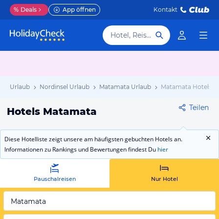
%
Deals
App öffnen
Kontakt
Hotel, Reiseziel
and Urlaub
Nordinsel Urlaub
Matamata Urlaub
Matamata Hotels
Teilen
Hotels Matamata
Diese Hotelliste zeigt unsere am häufigsten gebuchten Hotels an.
Informationen zu Rankings und Bewertungen findest Du
hier
Pauschalreisen
Nur Hotel
Matamata