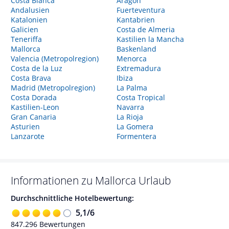
Costa Blanca
Aragon
Andalusien
Fuerteventura
Katalonien
Kantabrien
Galicien
Costa de Almeria
Teneriffa
Kastilien la Mancha
Mallorca
Baskenland
Valencia (Metropolregion)
Menorca
Costa de la Luz
Extremadura
Costa Brava
Ibiza
Madrid (Metropolregion)
La Palma
Costa Dorada
Costa Tropical
Kastilien-Leon
Navarra
Gran Canaria
La Rioja
Asturien
La Gomera
Lanzarote
Formentera
Informationen zu
Mallorca
Urlaub
Durchschnittliche Hotelbewertung:
5,1
/
6
847.296
Bewertungen