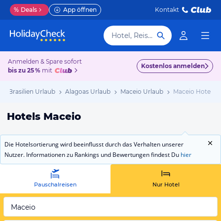
%
Deals
App öffnen
Kontakt
Hotel, Reiseziel
Anmelden & Spare sofort
Kostenlos anmelden
bis zu 25 %
mit
Brasilien Urlaub
Alagoas Urlaub
Maceio Urlaub
Maceio Hotels
Hotels Maceio
Die Hotelsortierung wird beeinflusst durch das Verhalten unserer
Nutzer. Informationen zu Rankings und Bewertungen findest Du
hier
Pauschalreisen
Nur Hotel
Maceio