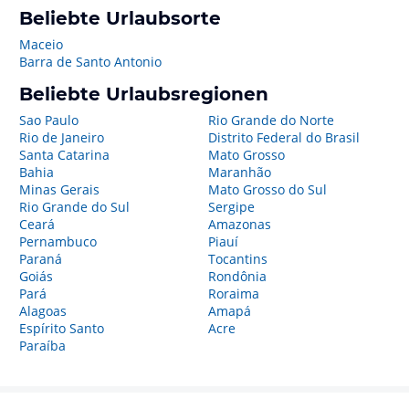
Beliebte Urlaubsorte
Maceio
Barra de Santo Antonio
Beliebte Urlaubsregionen
Sao Paulo
Rio Grande do Norte
Rio de Janeiro
Distrito Federal do Brasil
Santa Catarina
Mato Grosso
Bahia
Maranhão
Minas Gerais
Mato Grosso do Sul
Rio Grande do Sul
Sergipe
Ceará
Amazonas
Pernambuco
Piauí
Paraná
Tocantins
Goiás
Rondônia
Pará
Roraima
Alagoas
Amapá
Espírito Santo
Acre
Paraíba