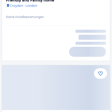
Friendly and Family home
Croydon
·
London
Keine Hotelbewertungen