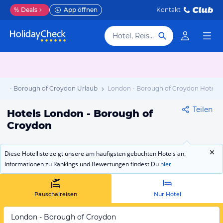
%
Deals
App öffnen
Kontakt
Hotel, Reiseziel
on - Borough of Croydon Urlaub
London - Borough of Croydon Hotels
Teilen
Hotels London - Borough of
Croydon
Diese Hotelliste zeigt unsere am häufigsten gebuchten Hotels an.
Informationen zu Rankings und Bewertungen findest Du
hier
Pauschalreisen
Nur Hotel
London - Borough of Croydon