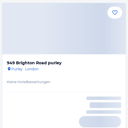
949 Brighton Road purley
Purley
·
London
Keine Hotelbewertungen