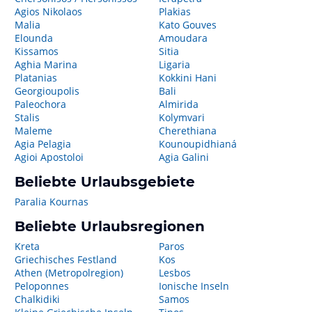
Agios Nikolaos
Plakias
Malia
Kato Gouves
Elounda
Amoudara
Kissamos
Sitia
Aghia Marina
Ligaria
Platanias
Kokkini Hani
Georgioupolis
Bali
Paleochora
Almirida
Stalis
Kolymvari
Maleme
Cherethiana
Agia Pelagia
Kounoupidhianá
Agioi Apostoloi
Agia Galini
Beliebte Urlaubsgebiete
Paralia Kournas
Beliebte Urlaubsregionen
Kreta
Paros
Griechisches Festland
Kos
Athen (Metropolregion)
Lesbos
Peloponnes
Ionische Inseln
Chalkidiki
Samos