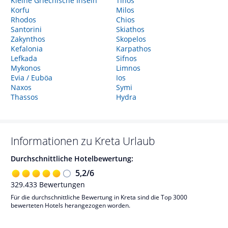
Kleine Griechische Inseln
Tinos
Korfu
Milos
Rhodos
Chios
Santorini
Skiathos
Zakynthos
Skopelos
Kefalonia
Karpathos
Lefkada
Sifnos
Mykonos
Limnos
Evia / Euböa
Ios
Naxos
Symi
Thassos
Hydra
Informationen zu
Kreta
Urlaub
Durchschnittliche Hotelbewertung:
5,2
/
6
329.433
Bewertungen
Für die durchschnittliche Bewertung in Kreta sind die Top 3000
bewerteten Hotels herangezogen worden.