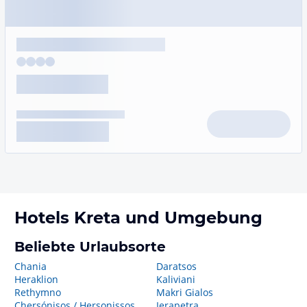
Hotels
Kreta
und Umgebung
Beliebte Urlaubsorte
Chania
Daratsos
Heraklion
Kaliviani
Rethymno
Makri Gialos
Chersónisos / Hersonissos
Ierapetra