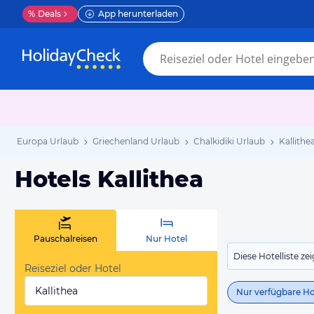
%
Deals
App herunterladen
Europa Urlaub
Griechenland Urlaub
Chalkidiki Urlaub
Kallithe
Hotels Kallithea
Pauschalreisen
Nur Hotel
Diese Hotelliste z
Reiseziel oder Hotel
Kallithea
Nur verfügbare Ho