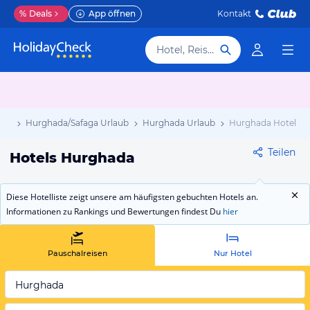
%
Deals
App öffnen
Kontakt
Hotel, Reiseziel
aub
Hurghada/Safaga Urlaub
Hurghada Urlaub
Hurghada Hotels
Teilen
Hotels Hurghada
Diese Hotelliste zeigt unsere am häufigsten gebuchten Hotels an.
Informationen zu Rankings und Bewertungen findest Du
hier
Pauschalreisen
Nur Hotel
Hurghada