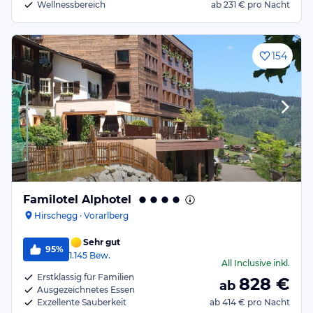
Wellnessbereich
ab
231 €
pro Nacht
154
Familotel Alphotel
Hirschegg · Vorarlberg
Sehr gut
95%
1.145
Bew.
All Inclusive
inkl.
Erstklassig für Familien
828
€
ab
Ausgezeichnetes Essen
Exzellente Sauberkeit
ab
414 €
pro Nacht