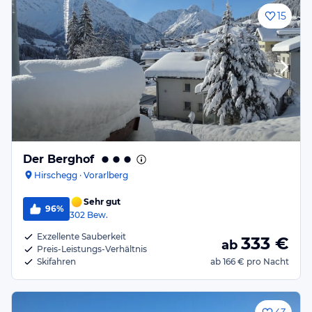
15
Der Berghof
Hirschegg · Vorarlberg
Sehr gut
96%
302
Bew.
Exzellente Sauberkeit
333
€
ab
Preis-Leistungs-Verhältnis
Skifahren
ab
166 €
pro Nacht