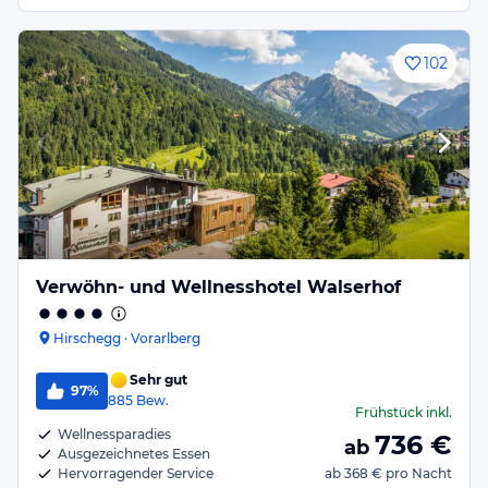
102
Verwöhn- und Wellnesshotel Walserhof
Hirschegg · Vorarlberg
Sehr gut
97%
885
Bew.
Frühstück
inkl.
Wellnessparadies
736
€
ab
Ausgezeichnetes Essen
Hervorragender Service
ab
368 €
pro Nacht