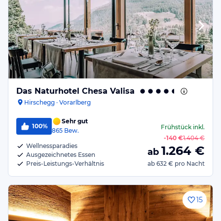
Das Naturhotel Chesa Valisa
Hirschegg · Vorarlberg
Sehr gut
100%
Frühstück
inkl.
865
Bew.
-
140 €
1.404 €
Wellnessparadies
1.264
€
ab
Ausgezeichnetes Essen
Preis-Leistungs-Verhältnis
ab
632 €
pro Nacht
15