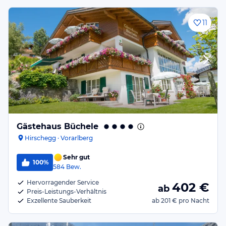
11
Gästehaus Büchele
Hirschegg · Vorarlberg
Sehr gut
100%
584
Bew.
Hervorragender Service
402
€
ab
Preis-Leistungs-Verhältnis
Exzellente Sauberkeit
ab
201 €
pro Nacht