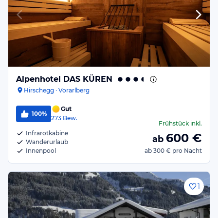
Alpenhotel DAS KÜREN
Hirschegg · Vorarlberg
Gut
100%
273
Bew.
Frühstück
inkl.
Infrarotkabine
600
€
ab
Wanderurlaub
Innenpool
ab
300 €
pro Nacht
1