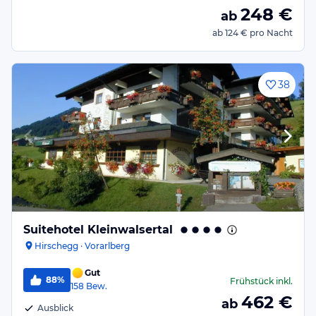
248
€
ab
ab
124 €
pro Nacht
38
Suitehotel Kleinwalsertal
Hirschegg · Vorarlberg
Gut
88%
Frühstück
inkl.
158
Bew.
462
€
ab
Ausblick