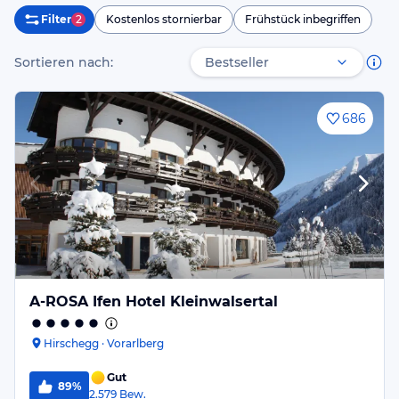
Filter
2
Kostenlos stornierbar
Frühstück inbegriffen
Sortieren nach:
686
A-ROSA Ifen Hotel Kleinwalsertal
Hirschegg · Vorarlberg
Gut
89%
2.579
Bew.