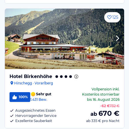
125
Hotel Birkenhöhe
Hirschegg · Vorarlberg
Vollpension
inkl.
Sehr gut
Kostenlos stornierbar
100%
1.431
Bew.
bis
16. August 2026
-
62 €
732 €
Ausgezeichnetes Essen
670
€
ab
Hervorragender Service
Exzellente Sauberkeit
ab
335 €
pro Nacht