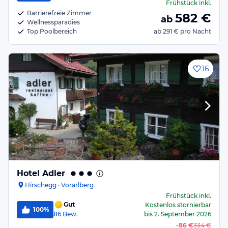
Frühstück
inkl.
Barrierefreie Zimmer
582
€
ab
Wellnessparadies
Top Poolbereich
ab
291 €
pro Nacht
16
Hotel Adler
Hirschegg · Vorarlberg
Frühstück
inkl.
Gut
Kostenlos stornierbar
100%
86
Bew.
bis
2. September 2026
-
86 €
334 €