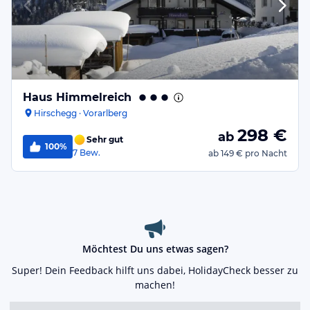
Haus Himmelreich
Hirschegg · Vorarlberg
298
€
ab
Sehr gut
100%
7
Bew.
ab
149 €
pro Nacht
Möchtest Du uns etwas sagen?
Super! Dein Feedback hilft uns dabei, HolidayCheck besser zu
machen!