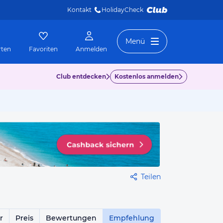
Kontakt
HolidayCheck 
Menü
rten
Favoriten
Anmelden
Club entdecken
Kostenlos anmelden
Teilen
r
Preis
Bewertungen
Empfehlung