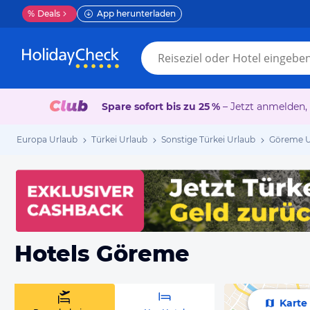
%
Deals
App herunterladen
Spare sofort bis zu 25 %
– Jetzt anmelden,
Europa Urlaub
Türkei Urlaub
Sonstige Türkei Urlaub
Göreme U
Hotels Göreme
Karte