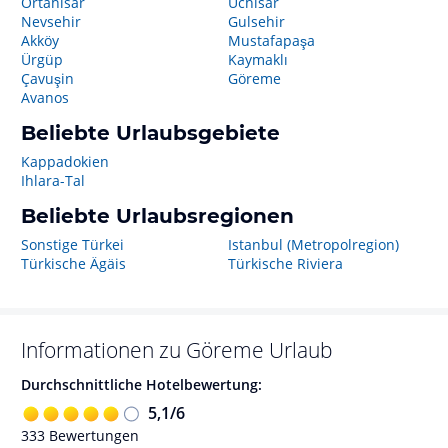
Ortahisar
Uchisar
Nevsehir
Gulsehir
Akköy
Mustafapaşa
Ürgüp
Kaymaklı
Çavuşin
Göreme
Avanos
Beliebte Urlaubsgebiete
Kappadokien
Ihlara-Tal
Beliebte Urlaubsregionen
Sonstige Türkei
Istanbul (Metropolregion)
Türkische Ägäis
Türkische Riviera
Informationen zu
Göreme
Urlaub
Durchschnittliche Hotelbewertung:
5,1
/
6
333
Bewertungen