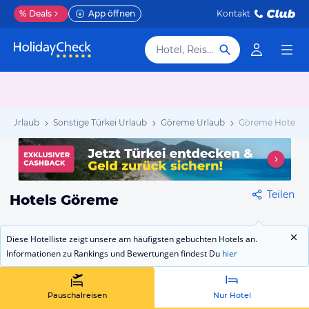
%
Deals
App öffnen
Kontakt
Hotel, Reiseziel
kei Urlaub
Sonstige Türkei Urlaub
Göreme Urlaub
Göreme Hotels
Teilen
Hotels Göreme
Diese Hotelliste zeigt unsere am häufigsten gebuchten Hotels an.
Informationen zu Rankings und Bewertungen findest Du
hier
Pauschalreisen
Nur Hotel