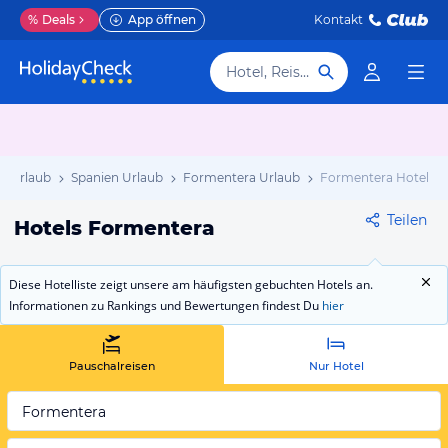
%
Deals
App öffnen
Kontakt
Hotel, Reiseziel
a Urlaub
Spanien Urlaub
Formentera Urlaub
Formentera Hotels
Teilen
Hotels Formentera
Diese Hotelliste zeigt unsere am häufigsten gebuchten Hotels an.
Informationen zu Rankings und Bewertungen findest Du
hier
Pauschalreisen
Nur Hotel
Formentera