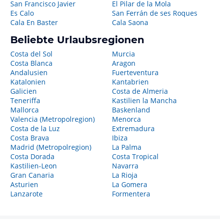
San Francisco Javier
El Pilar de la Mola
Es Calo
San Ferrán de ses Roques
Cala En Baster
Cala Saona
Beliebte Urlaubsregionen
Costa del Sol
Murcia
Costa Blanca
Aragon
Andalusien
Fuerteventura
Katalonien
Kantabrien
Galicien
Costa de Almeria
Teneriffa
Kastilien la Mancha
Mallorca
Baskenland
Valencia (Metropolregion)
Menorca
Costa de la Luz
Extremadura
Costa Brava
Ibiza
Madrid (Metropolregion)
La Palma
Costa Dorada
Costa Tropical
Kastilien-Leon
Navarra
Gran Canaria
La Rioja
Asturien
La Gomera
Lanzarote
Formentera