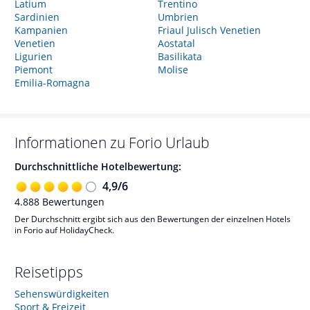
Latium
Trentino
Sardinien
Umbrien
Kampanien
Friaul Julisch Venetien
Venetien
Aostatal
Ligurien
Basilikata
Piemont
Molise
Emilia-Romagna
Informationen zu
Forio
Urlaub
Durchschnittliche Hotelbewertung:
4,9
/
6
4.888
Bewertungen
Der Durchschnitt ergibt sich aus den Bewertungen der einzelnen Hotels
in Forio auf HolidayCheck.
Reisetipps
Sehenswürdigkeiten
Sport & Freizeit