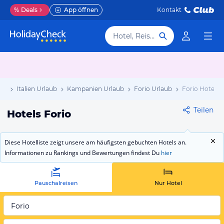
%
Deals
App öffnen
Kontakt
Hotel, Reiseziel
ub
Italien Urlaub
Kampanien Urlaub
Forio Urlaub
Forio Hotels
Teilen
Hotels Forio
Diese Hotelliste zeigt unsere am häufigsten gebuchten Hotels an.
Informationen zu Rankings und Bewertungen findest Du
hier
Pauschalreisen
Nur Hotel
Forio