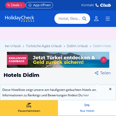
%
Deals
App öffnen
Kontakt
Hotel, Reiseziel
Türkei Urlaub
Türkische Ägäis Urlaub
Didim Urlaub
Didim Hotels
Teilen
Hotels Didim
Diese Hotelliste zeigt unsere am häufigsten gebuchten Hotels an.
Informationen zu Rankings und Bewertungen findest Du
hier
Pauschalreisen
Nur Hotel