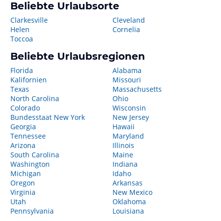
Beliebte Urlaubsorte
Clarkesville
Cleveland
Helen
Cornelia
Toccoa
Beliebte Urlaubsregionen
Florida
Alabama
Kalifornien
Missouri
Texas
Massachusetts
North Carolina
Ohio
Colorado
Wisconsin
Bundesstaat New York
New Jersey
Georgia
Hawaii
Tennessee
Maryland
Arizona
Illinois
South Carolina
Maine
Washington
Indiana
Michigan
Idaho
Oregon
Arkansas
Virginia
New Mexico
Utah
Oklahoma
Pennsylvania
Louisiana