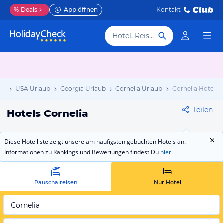
%
Deals
App öffnen
Kontakt
Hotel, Reiseziel
ub
USA Urlaub
Georgia Urlaub
Cornelia Urlaub
Cornelia Hotels
Teilen
Hotels Cornelia
Diese Hotelliste zeigt unsere am häufigsten gebuchten Hotels an.
Informationen zu Rankings und Bewertungen findest Du
hier
Pauschalreisen
Nur Hotel
Cornelia