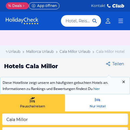
%
Deals
App öffnen
Kontakt
Hotel, Reiseziel
nien Urlaub
Mallorca Urlaub
Cala Millor Urlaub
Cala Millor Hotels
Teilen
Hotels Cala Millor
Diese Hotelliste zeigt unsere am häufigsten gebuchten Hotels an.
Informationen zu Rankings und Bewertungen findest Du
hier
Pauschalreisen
Nur Hotel
Cala Millor