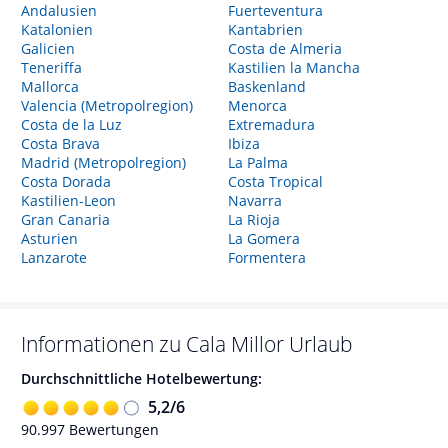
Andalusien
Fuerteventura
Katalonien
Kantabrien
Galicien
Costa de Almeria
Teneriffa
Kastilien la Mancha
Mallorca
Baskenland
Valencia (Metropolregion)
Menorca
Costa de la Luz
Extremadura
Costa Brava
Ibiza
Madrid (Metropolregion)
La Palma
Costa Dorada
Costa Tropical
Kastilien-Leon
Navarra
Gran Canaria
La Rioja
Asturien
La Gomera
Lanzarote
Formentera
Informationen zu
Cala Millor
Urlaub
Durchschnittliche Hotelbewertung:
5,2
/
6
90.997
Bewertungen