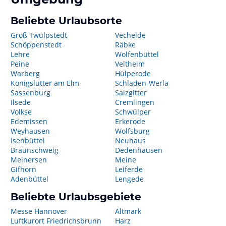
Beliebte Urlaubsorte
Groß Twülpstedt
Vechelde
Schöppenstedt
Räbke
Lehre
Wolfenbüttel
Peine
Veltheim
Warberg
Hülperode
Königslutter am Elm
Schladen-Werla
Sassenburg
Salzgitter
Ilsede
Cremlingen
Volkse
Schwülper
Edemissen
Erkerode
Weyhausen
Wolfsburg
Isenbüttel
Neuhaus
Braunschweig
Dedenhausen
Meinersen
Meine
Gifhorn
Leiferde
Adenbüttel
Lengede
Beliebte Urlaubsgebiete
Messe Hannover
Altmark
Luftkurort Friedrichsbrunn
Harz