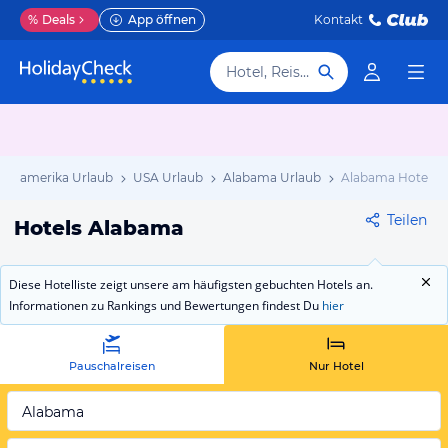
%
Deals
App öffnen
Kontakt
Hotel, Reiseziel
ordamerika Urlaub
USA Urlaub
Alabama Urlaub
Alabama Hotels
Teilen
Hotels Alabama
Diese Hotelliste zeigt unsere am häufigsten gebuchten Hotels an.
Informationen zu Rankings und Bewertungen findest Du
hier
Pauschalreisen
Nur Hotel
Alabama