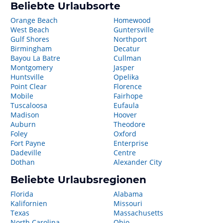
Beliebte Urlaubsorte
Orange Beach
Homewood
West Beach
Guntersville
Gulf Shores
Northport
Birmingham
Decatur
Bayou La Batre
Cullman
Montgomery
Jasper
Huntsville
Opelika
Point Clear
Florence
Mobile
Fairhope
Tuscaloosa
Eufaula
Madison
Hoover
Auburn
Theodore
Foley
Oxford
Fort Payne
Enterprise
Dadeville
Centre
Dothan
Alexander City
Beliebte Urlaubsregionen
Florida
Alabama
Kalifornien
Missouri
Texas
Massachusetts
North Carolina
Ohio