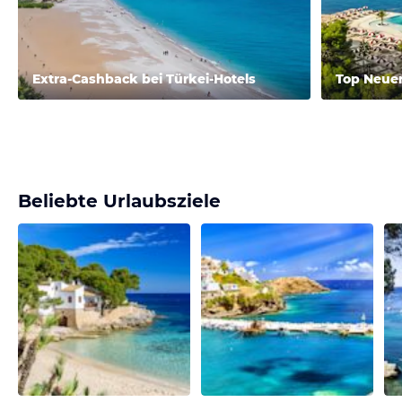
Extra-Cashback bei Türkei-Hotels
Top Neue
Beliebte Urlaubsziele