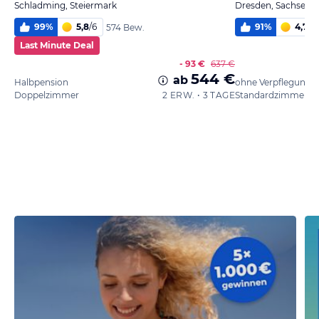
Schladming, Steiermark
Dresden, Sachsen
99
%
5,8
/
6
91
%
4,7
/
6
574 Bew.
Last Minute Deal
- 93 €
637 €
544 €
ab
Halbpension
ohne Verpflegung
Doppelzimmer
2 ERW. • 3 TAGE