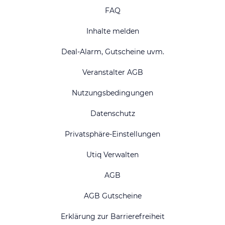
Top National
FAQ
Ostsee Urlaub
Nordsee Urlaub
Inhalte melden
Urlaub Bodensee
Hotel Berlin
Deal-Alarm, Gutscheine uvm.
Hotel Dresden
Hotel Düsseldorf
Veranstalter AGB
Hotel Frankfurt
Hotel Hamburg
Nutzungsbedingungen
Hotel Hannover
Harz Urlaub
Hotel Hotel Köln
Hotel Leipzig
Datenschutz
Hotel Nürnberg
Schwarzwald Urlaub
Privatsphäre-Einstellungen
Hotel Stuttgart
Hotel Münster
Utiq Verwalten
Hotel München
AGB
AGB Gutscheine
Erklärung zur Barrierefreiheit