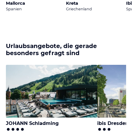
Mallorca
Kreta
Ib
Spanien
Griechenland
Sp
Urlaubsangebote, die gerade
besonders gefragt sind
JOHANN Schladming
ibis Dresden