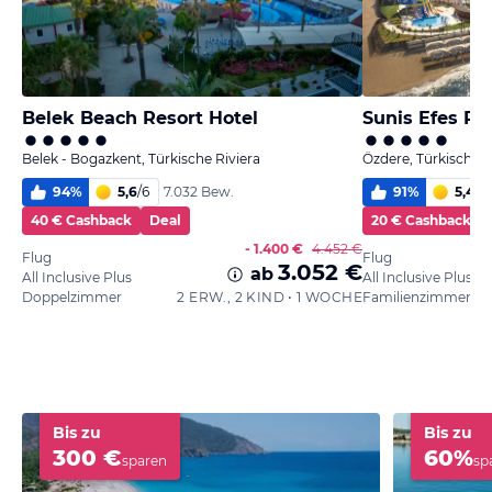
Belek Beach Resort Hotel
Sunis Efes Ro
Belek - Bogazkent, Türkische Riviera
Özdere, Türkische 
94
%
5,6
/
6
91
%
5,4
/
6
7.032 Bew.
40 € Cashback
Deal
20 € Cashback
- 1.400 €
4.452 €
Flug
Flug
3.052 €
ab
All Inclusive Plus
All Inclusive Plus
Doppelzimmer
2 ERW., 2 KIND • 1 WOCHE
Familienzimmer
Bis zu
Bis zu
300 €
60%
sparen
sp