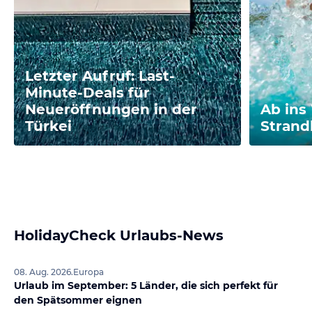
Letzter Aufruf: Last-
Minute-Deals für
Neueröffnungen in der
Ab ins
Türkei
Stran
HolidayCheck Urlaubs-News
08. Aug. 2026
.
Europa
Urlaub im September: 5 Länder, die sich perfekt für
den Spätsommer eignen